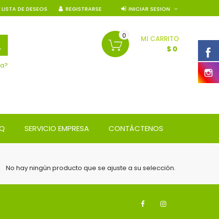
LISTA DE DESEOS
REGISTRARSE
INICIAR SESION
0
MI CARRITO
BÚSQUEDA
$ 0
da?
AQ
SERVICIO EMPRESA
CONTÁCTENOS
No hay ningún producto que se ajuste a su selección.