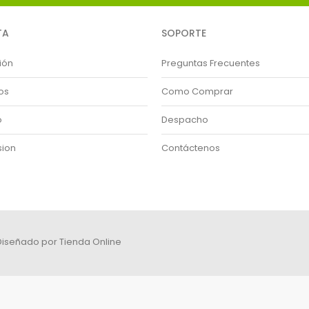
TA
SOPORTE
sión
Preguntas Frecuentes
os
Como Comprar
o
Despacho
sion
Contáctenos
 Diseñado por
Tienda Online